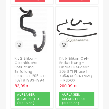
Kit 2 Silikon-
Kit 5 Silikon Oel-
Ölschläuche
Entlueftung +
Entlüftung
Einfuell Peugeot
Einfüllung
205 GTI Phase 1
PEUGEOT 205 GTI
XU5J/XU9JA FVMQ
1.6/1.9 1983-1994
— REDOX
83,99 €
200,99 €
AUF LAGER,
AUF LAGER,
ABFAHRT HEUTE
ABFAHRT HEUTE
(BIS 15:00)
(BIS 15:00)