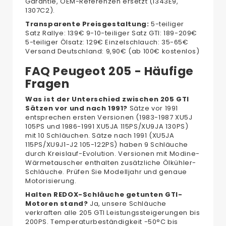
Garantie, OEM-Referenzen ersetzt (1343E9,
1307C2).
Transparente Preisgestaltung:
5-teiliger
Satz Rallye: 139€ 9-10-teiliger Satz GTI: 189-209€
5-teiliger Ölsatz: 129€ Einzelschlauch: 35-65€
Versand Deutschland: 9,90€ (ab 100€ kostenlos)
FAQ Peugeot 205 - Häufige
Fragen
Was ist der Unterschied zwischen 205 GTI
Sätzen vor und nach 1991?
Sätze vor 1991
entsprechen ersten Versionen (1983-1987 XU5J
105PS und 1986-1991 XU5JA 115PS/XU9JA 130PS)
mit 10 Schläuchen. Sätze nach 1991 (XU5JA
115PS/XU9J1-J2 105-122PS) haben 9 Schläuche
durch Kreislauf-Evolution. Versionen mit Modine-
Wärmetauscher enthalten zusätzliche Ölkühler-
Schläuche. Prüfen Sie Modelljahr und genaue
Motorisierung.
Halten REDOX-Schläuche getunten GTI-
Motoren stand?
Ja, unsere Schläuche
verkraften alle 205 GTI Leistungssteigerungen bis
200PS. Temperaturbeständigkeit -50°C bis