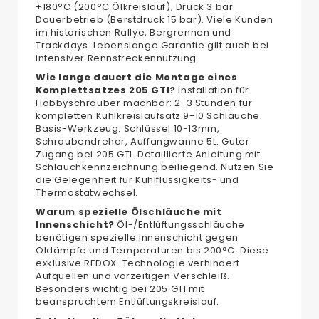
+180°C (200°C Ölkreislauf), Druck 3 bar
Dauerbetrieb (Berstdruck 15 bar). Viele Kunden
im historischen Rallye, Bergrennen und
Trackdays. Lebenslange Garantie gilt auch bei
intensiver Rennstreckennutzung.
Wie lange dauert die Montage eines
Komplettsatzes 205 GTI?
Installation für
Hobbyschrauber machbar: 2-3 Stunden für
kompletten Kühlkreislaufsatz 9-10 Schläuche.
Basis-Werkzeug: Schlüssel 10-13mm,
Schraubendreher, Auffangwanne 5L. Guter
Zugang bei 205 GTI. Detaillierte Anleitung mit
Schlauchkennzeichnung beiliegend. Nutzen Sie
die Gelegenheit für Kühlflüssigkeits- und
Thermostatwechsel.
Warum spezielle Ölschläuche mit
Innenschicht?
Öl-/Entlüftungsschläuche
benötigen spezielle Innenschicht gegen
Öldämpfe und Temperaturen bis 200°C. Diese
exklusive REDOX-Technologie verhindert
Aufquellen und vorzeitigen Verschleiß.
Besonders wichtig bei 205 GTI mit
beanspruchtem Entlüftungskreislauf.