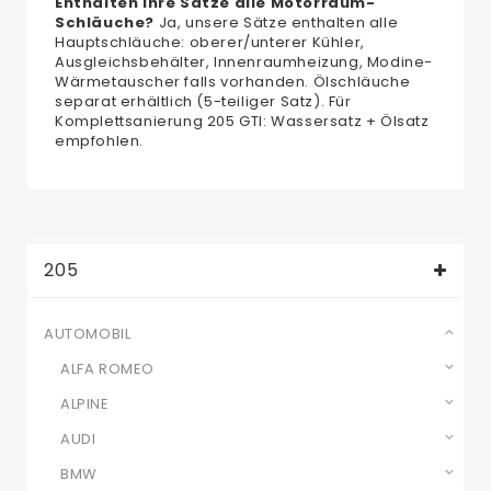
Enthalten Ihre Sätze alle Motorraum-
Schläuche?
Ja, unsere Sätze enthalten alle
Hauptschläuche: oberer/unterer Kühler,
Ausgleichsbehälter, Innenraumheizung, Modine-
Wärmetauscher falls vorhanden. Ölschläuche
separat erhältlich (5-teiliger Satz). Für
Komplettsanierung 205 GTI: Wassersatz + Ölsatz
empfohlen.
205
AUTOMOBIL
ALFA ROMEO
ALPINE
AUDI
BMW