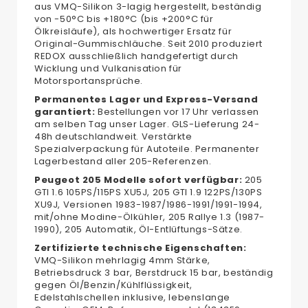
aus VMQ-Silikon 3-lagig hergestellt, beständig
von -50°C bis +180°C (bis +200°C für
Ölkreisläufe), als hochwertiger Ersatz für
Original-Gummischläuche. Seit 2010 produziert
REDOX ausschließlich handgefertigt durch
Wicklung und Vulkanisation für
Motorsportansprüche.
Permanentes Lager und Express-Versand
garantiert:
Bestellungen vor 17 Uhr verlassen
am selben Tag unser Lager. GLS-Lieferung 24-
48h deutschlandweit. Verstärkte
Spezialverpackung für Autoteile. Permanenter
Lagerbestand aller 205-Referenzen.
Peugeot 205 Modelle sofort verfügbar:
205
GTI 1.6 105PS/115PS XU5J, 205 GTI 1.9 122PS/130PS
XU9J, Versionen 1983-1987/1986-1991/1991-1994,
mit/ohne Modine-Ölkühler, 205 Rallye 1.3 (1987-
1990), 205 Automatik, Öl-Entlüftungs-Sätze.
Zertifizierte technische Eigenschaften:
VMQ-Silikon mehrlagig 4mm Stärke,
Betriebsdruck 3 bar, Berstdruck 15 bar, beständig
gegen Öl/Benzin/Kühlflüssigkeit,
Edelstahlschellen inklusive, lebenslange