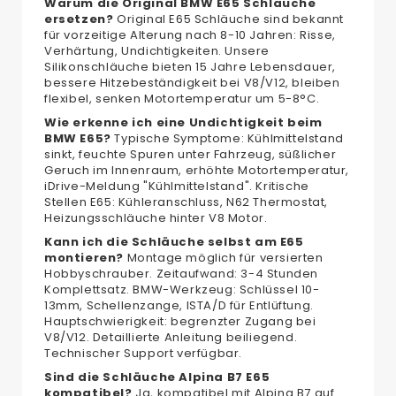
Warum die Original BMW E65 Schläuche
ersetzen?
Original E65 Schläuche sind bekannt
für vorzeitige Alterung nach 8-10 Jahren: Risse,
Verhärtung, Undichtigkeiten. Unsere
Silikonschläuche bieten 15 Jahre Lebensdauer,
bessere Hitzebeständigkeit bei V8/V12, bleiben
flexibel, senken Motortemperatur um 5-8°C.
Wie erkenne ich eine Undichtigkeit beim
BMW E65?
Typische Symptome: Kühlmittelstand
sinkt, feuchte Spuren unter Fahrzeug, süßlicher
Geruch im Innenraum, erhöhte Motortemperatur,
iDrive-Meldung "Kühlmittelstand". Kritische
Stellen E65: Kühleranschluss, N62 Thermostat,
Heizungsschläuche hinter V8 Motor.
Kann ich die Schläuche selbst am E65
montieren?
Montage möglich für versierten
Hobbyschrauber. Zeitaufwand: 3-4 Stunden
Komplettsatz. BMW-Werkzeug: Schlüssel 10-
13mm, Schellenzange, ISTA/D für Entlüftung.
Hauptschwierigkeit: begrenzter Zugang bei
V8/V12. Detaillierte Anleitung beiliegend.
Technischer Support verfügbar.
Sind die Schläuche Alpina B7 E65
kompatibel?
Ja, kompatibel mit Alpina B7 auf