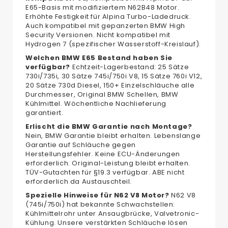
E65-Basis mit modifiziertem N62B48 Motor.
Erhöhte Festigkeit für Alpina Turbo-Ladedruck.
Auch kompatibel mit gepanzerten BMW High
Security Versionen. Nicht kompatibel mit
Hydrogen 7 (spezifischer Wasserstoff-Kreislauf).
Welchen BMW E65 Bestand haben Sie
verfügbar?
Echtzeit-Lagerbestand: 25 Sätze
730i/735i, 30 Sätze 745i/750i V8, 15 Sätze 760i V12,
20 Sätze 730d Diesel, 150+ Einzelschläuche alle
Durchmesser, Original BMW Schellen, BMW
Kühlmittel. Wöchentliche Nachlieferung
garantiert.
Erlischt die BMW Garantie nach Montage?
Nein, BMW Garantie bleibt erhalten. Lebenslange
Garantie auf Schläuche gegen
Herstellungsfehler. Keine ECU-Änderungen
erforderlich. Original-Leistung bleibt erhalten.
TÜV-Gutachten für §19.3 verfügbar. ABE nicht
erforderlich da Austauschteil.
Spezielle Hinweise für N62 V8 Motor?
N62 V8
(745i/750i) hat bekannte Schwachstellen:
Kühlmittelrohr unter Ansaugbrücke, Valvetronic-
Kühlung. Unsere verstärkten Schläuche lösen