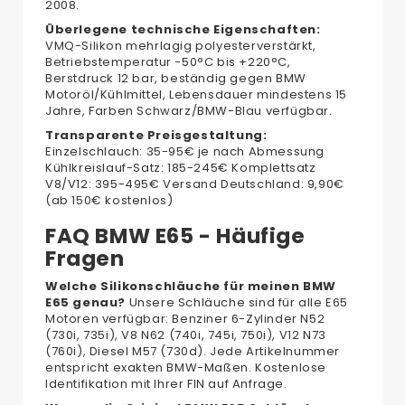
2008.
Überlegene technische Eigenschaften:
VMQ-Silikon mehrlagig polyesterverstärkt,
Betriebstemperatur -50°C bis +220°C,
Berstdruck 12 bar, beständig gegen BMW
Motoröl/Kühlmittel, Lebensdauer mindestens 15
Jahre, Farben Schwarz/BMW-Blau verfügbar.
Transparente Preisgestaltung:
Einzelschlauch: 35-95€ je nach Abmessung
Kühlkreislauf-Satz: 185-245€ Komplettsatz
V8/V12: 395-495€ Versand Deutschland: 9,90€
(ab 150€ kostenlos)
FAQ BMW E65 - Häufige
Fragen
Welche Silikonschläuche für meinen BMW
E65 genau?
Unsere Schläuche sind für alle E65
Motoren verfügbar: Benziner 6-Zylinder N52
(730i, 735i), V8 N62 (740i, 745i, 750i), V12 N73
(760i), Diesel M57 (730d). Jede Artikelnummer
entspricht exakten BMW-Maßen. Kostenlose
Identifikation mit Ihrer FIN auf Anfrage.