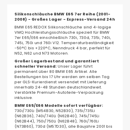
Silikonschläuche BMW E65 7er Reihe (2001-
2008) - Großes Lager - Express-Versand 24h
BMW E65 REDOX Silikonschläuche sind 4-lagige
VMQ Hochleistungsschläuche speziell für BMW
7er E65/E66 einschließlich 730i, 730d, 735i, 740i,
745i, 750i und 760i V12. Temperaturbeständigkeit
-50°C bis +220°C, Nenndruck 4 bar, perfekt für
N52, N62 und N73 Motoren.
Großer Lagerbestand und garantiert
schneller Versand:
Unser Lager führt
permanent über 80 BMW E65 Artikel. Alle
Bestellungen bis 17 Uhr werden am selben Tag
per GLS-Kurierdienst versendet mit Lieferung
innerhalb 24-48 Stunden deutschlandweit.
Verstärkte Premium-Autoteile-Verpackung
inklusive.
BMW E65/E66 Modelle sofort verfügbar:
730i/730Li (M54B30, N52B30), 735i/735Li
(N62B36), 740i/740Li (N62B40), 745i/745Li
(N62B44), 750i/750Li (N62B48), 760i/760Li
(N73B60), 730d (M57D30), alle Baujahre 2001 bis