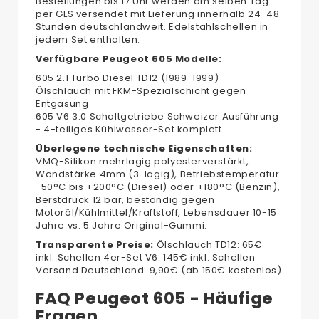
Bestellungen bis 17 Uhr werden am selben Tag
per GLS versendet mit Lieferung innerhalb 24-48
Stunden deutschlandweit. Edelstahlschellen in
jedem Set enthalten.
Verfügbare Peugeot 605 Modelle:
605 2.1 Turbo Diesel TD12 (1989-1999) -
Ölschlauch mit FKM-Spezialschicht gegen
Entgasung
605 V6 3.0 Schaltgetriebe Schweizer Ausführung
- 4-teiliges Kühlwasser-Set komplett
Überlegene technische Eigenschaften:
VMQ-Silikon mehrlagig polyesterverstärkt,
Wandstärke 4mm (3-lagig), Betriebstemperatur
-50°C bis +200°C (Diesel) oder +180°C (Benzin),
Berstdruck 12 bar, beständig gegen
Motoröl/Kühlmittel/Kraftstoff, Lebensdauer 10-15
Jahre vs. 5 Jahre Original-Gummi.
Transparente Preise:
Ölschlauch TD12: 65€
inkl. Schellen 4er-Set V6: 145€ inkl. Schellen
Versand Deutschland: 9,90€ (ab 150€ kostenlos)
FAQ Peugeot 605 - Häufige
Fragen