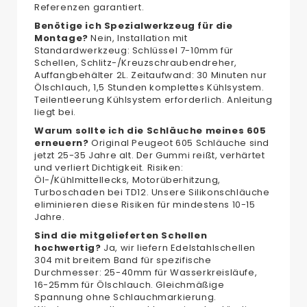
Referenzen garantiert.
Benötige ich Spezialwerkzeug für die
Montage?
Nein, Installation mit
Standardwerkzeug: Schlüssel 7-10mm für
Schellen, Schlitz-/Kreuzschraubendreher,
Auffangbehälter 2L. Zeitaufwand: 30 Minuten nur
Ölschlauch, 1,5 Stunden komplettes Kühlsystem.
Teilentleerung Kühlsystem erforderlich. Anleitung
liegt bei.
Warum sollte ich die Schläuche meines 605
erneuern?
Original Peugeot 605 Schläuche sind
jetzt 25-35 Jahre alt. Der Gummi reißt, verhärtet
und verliert Dichtigkeit. Risiken:
Öl-/Kühlmittellecks, Motorüberhitzung,
Turboschaden bei TD12. Unsere Silikonschläuche
eliminieren diese Risiken für mindestens 10-15
Jahre.
Sind die mitgelieferten Schellen
hochwertig?
Ja, wir liefern Edelstahlschellen
304 mit breitem Band für spezifische
Durchmesser: 25-40mm für Wasserkreisläufe,
16-25mm für Ölschlauch. Gleichmäßige
Spannung ohne Schlauchmarkierung.