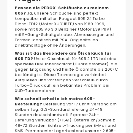
Passen die REDOX-Schläuche zu meinem
605?
Ja, unsere Schläuche sind perfekt
kompatibel mit allen Peugeot 605 2.1 Turbo
Diesel TD12 (Motor XUD11BTE) von 1989-1999,
sowie mit 605 V6 3.0 Benziner (Motor ES9 PRV)
mit 5-Gang-Schaltgetriebe. Abmessungen und
Formen identisch mit PSA-Originalteilen.
Direktmontage ohne Änderungen.
Was ist das Besondere am Ölschlauch für
605 TD?
Unser Ölschlauch für 605 2.1 TD hat eine
spezielle FKM-Innenschicht (Fluorelastomer), die
gegen Entgasung und heiße Öldämpfe bis 200°C
beständig ist. Diese Technologie verhindert
Aufquellen und vorzeitigen Verschleiß durch
Turbo-Ölrücklauf, ein bekanntes Problem bei
XUD-Turbomotoren.
Wie schnell erhalte ich meine 605-
Bestellung?
Bestellung vor 17 Uhr = Versand am
selben Tag. GLS-Standardlieferung 24-48
Stunden deutschlandweit. Express-24h-
Lieferung verfügbar (+15€). Österreich/Schweiz
48-72 Stunden. Echtzeit-Tracking per E-Mail und
SMS. Permanenter Lagerbestand unserer 2 605-